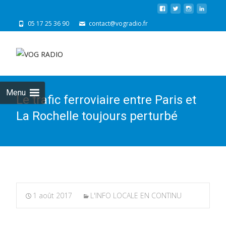
05 17 25 36 90
contact@vogradio.fr
Skip
to
cont
Menu
Le trafic ferroviaire entre Paris et
La Rochelle toujours perturbé
1 août 2017
L'INFO LOCALE EN CONTINU