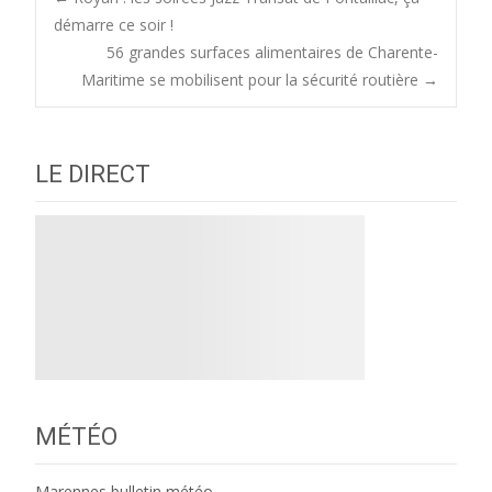
Post
démarre ce soir !
56 grandes surfaces alimentaires de Charente-
navigation
Maritime se mobilisent pour la sécurité routière
→
LE DIRECT
MÉTÉO
Marennes bulletin météo