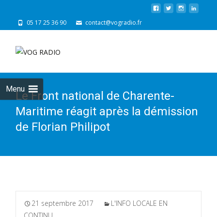
05 17 25 36 90
contact@vogradio.fr
Skip
to
cont
Menu
Le Front national de Charente-
Maritime réagit après la démission
de Florian Philipot
21 septembre 2017
L'INFO LOCALE EN
CONTINU