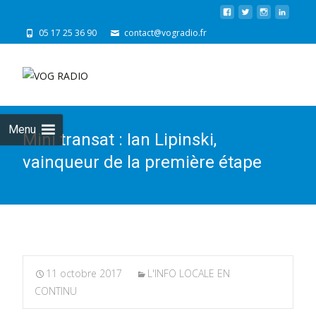
05 17 25 36 90
contact@vogradio.fr
Skip
to
cont
Menu
Mini transat : Ian Lipinski,
vainqueur de la première étape
11 octobre 2017
L'INFO LOCALE EN
CONTINU