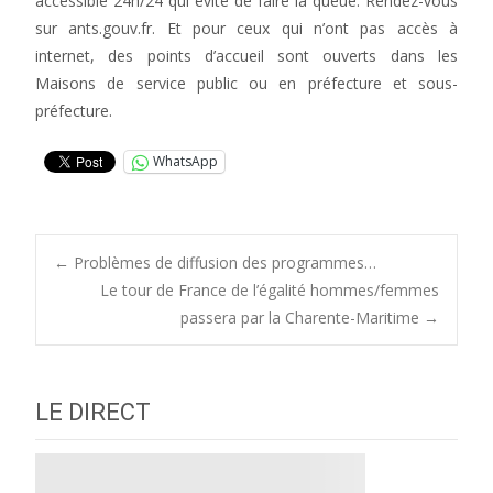
accessible 24h/24 qui évite de faire la queue. Rendez-vous
sur ants.gouv.fr. Et pour ceux qui n’ont pas accès à
internet, des points d’accueil sont ouverts dans les
Maisons de service public ou en préfecture et sous-
préfecture.
WhatsApp
Post
←
Problèmes de diffusion des programmes…
Le tour de France de l’égalité hommes/femmes
passera par la Charente-Maritime
→
navigation
LE DIRECT