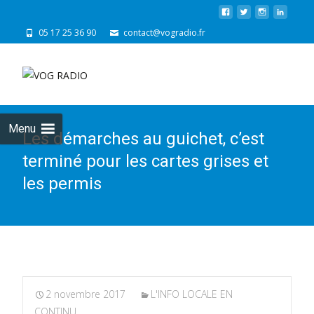
05 17 25 36 90
contact@vogradio.fr
Skip
to
cont
Menu
Les démarches au guichet, c’est
terminé pour les cartes grises et
les permis
2 novembre 2017
L'INFO LOCALE EN
CONTINU