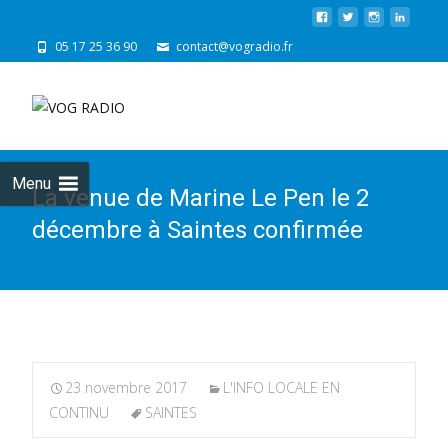
05 17 25 36 90
contact@vogradio.fr
Skip
to
cont
Menu
La venue de Marine Le Pen le 2
décembre à Saintes confirmée
23 novembre 2017
L'INFO LOCALE EN
CONTINU
SAINTES