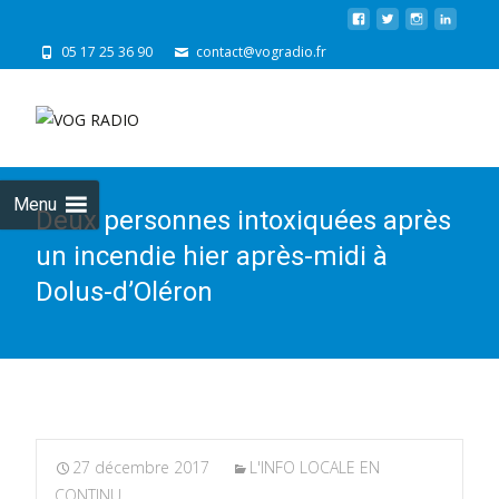
05 17 25 36 90
contact@vogradio.fr
Skip
to
cont
Menu
Deux personnes intoxiquées après
un incendie hier après-midi à
Dolus-d’Oléron
27 décembre 2017
L'INFO LOCALE EN
CONTINU