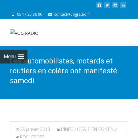
05 17 25 36 90
contact@vogradio.fr
Skip
to
cont
Menu
Les automobilistes, motards et
routiers en colère ont manifesté
samedi
29 janvier 2018
L'INFO LOCALE EN CONTINU
ROCHEFORT