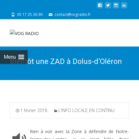
05 17 25 36 90
contact@vogradio.fr
Skip
to
cont
Menu
Bientôt une ZAD à Dolus-d’Oléron
1 février 2018
L'INFO LOCALE EN CONTINU
Rien à voir avec la Zone à défendre de Notre-