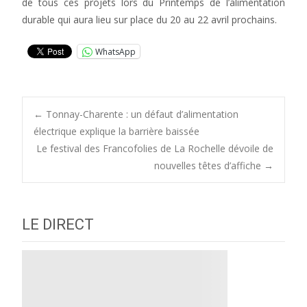
de tous ces projets lors du Printemps de l’alimentation
durable qui aura lieu sur place du 20 au 22 avril prochains.
WhatsApp
Post
←
Tonnay-Charente : un défaut d’alimentation
électrique explique la barrière baissée
Le festival des Francofolies de La Rochelle dévoile de
navigation
nouvelles têtes d’affiche
→
LE DIRECT