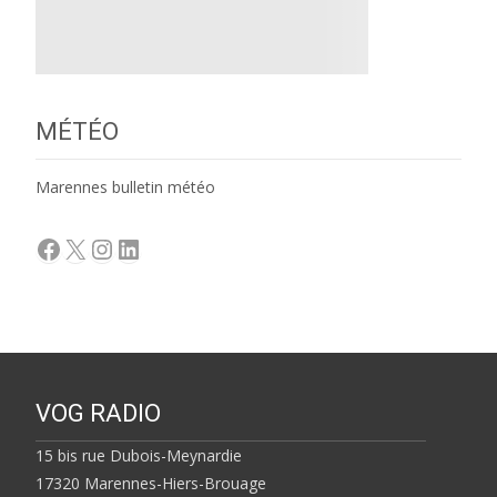
MÉTÉO
Marennes bulletin météo
Facebook
X
Instagram
LinkedIn
VOG RADIO
15 bis rue Dubois-Meynardie
17320 Marennes-Hiers-Brouage