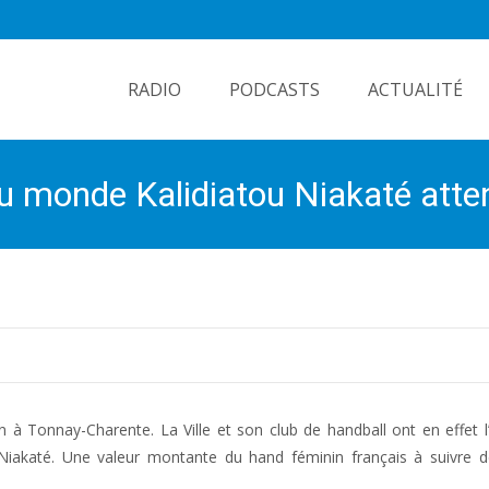
Skip
to
RADIO
PODCASTS
ACTUALITÉ
content
du monde Kalidiatou Niakaté att
n à Tonnay-Charente. La Ville et son club de handball ont en effet 
iakaté. Une valeur montante du hand féminin français à suivre de