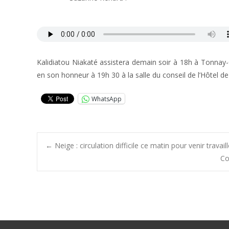
Kalidiatou Niakaté assistera demain soir à 18h à Tonna
en son honneur à 19h 30 à la salle du conseil de l’Hôtel de v
WhatsApp
Post
←
Neige : circulation difficile ce matin pour venir trava
Co
navigation