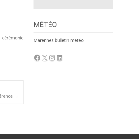
MÉTÉO
ne cérémonie
Marennes bulletin météo
Facebook
X
Instagram
LinkedIn
évérence
→