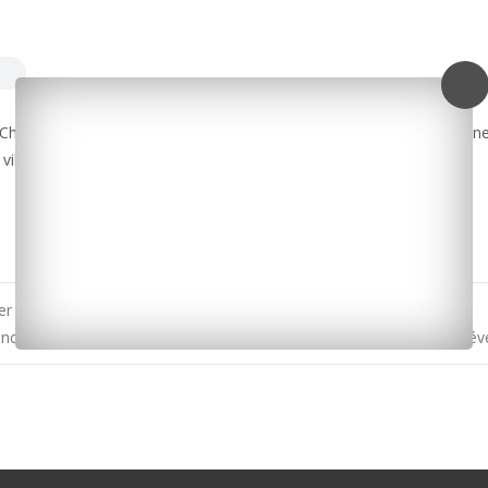
y-Charente à un match amical féminin des moins de 15 ans, avant u
ille.
iller à Surgères (témoignages)
nchyliculture : le président du CRC Gérald Viaud va bientôt tirer sa r