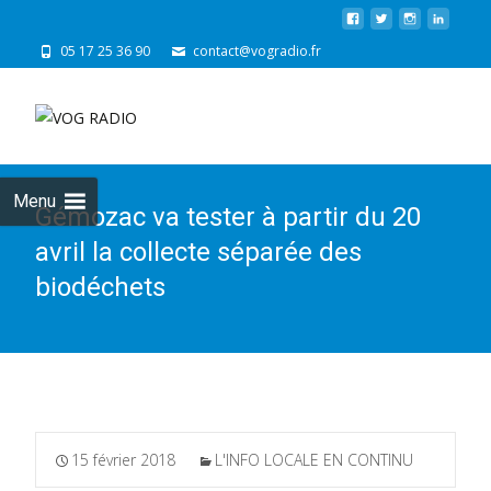
05 17 25 36 90
contact@vogradio.fr
Skip
to
cont
Menu
Gémozac va tester à partir du 20
avril la collecte séparée des
biodéchets
15 février 2018
L'INFO LOCALE EN CONTINU