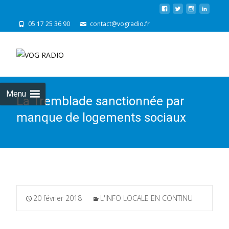
05 17 25 36 90
contact@vogradio.fr
Skip
to
cont
Menu
La Tremblade sanctionnée par
manque de logements sociaux
20 février 2018
L'INFO LOCALE EN CONTINU