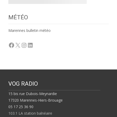
MÉTÉO
Marennes bulletin météo
Facebook
X
Instagram
LinkedIn
VOG RADIO
15 bis rue Dubois-Meynardie
17320 Marennes-Hiers-Brouage
05 17 25 36 90
103.1 LA station balnéaire