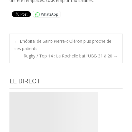
ont été remplacés. UAB emploi 150 salariés.
WhatsApp
Post
←
L’hôpital de Saint-Pierre-d’Oléron plus proche de
ses patients
Rugby / Top 14 : La Rochelle bat l’UBB 31 à 20
→
navigation
LE DIRECT