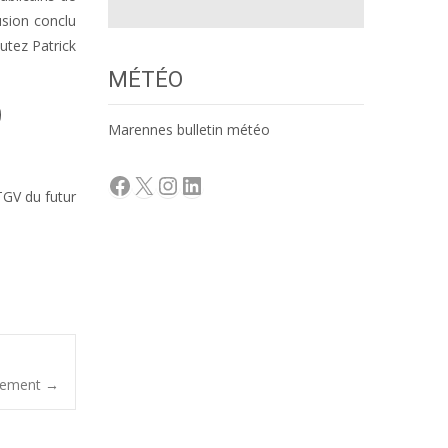
usion conclu
utez Patrick
MÉTÉO
Marennes bulletin météo
Facebook
X
Instagram
LinkedIn
TGV du futur
uvement
→