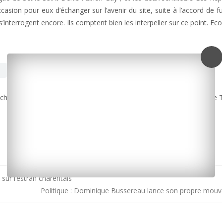
asion pour eux d’échanger sur l’avenir du site, suite à l’accord de f
interrogent encore. Ils comptent bien les interpeller sur ce point. Eco
 charges prévu pour 2019, alors que la fabrication des 100 rames de 
sur l’estran charentais
Politique : Dominique Bussereau lance son propre mo