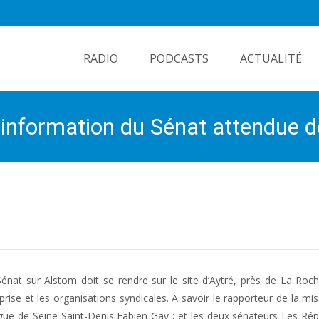
Skip
to
RADIO
PODCASTS
ACTUALITÉ
content
d’information du Sénat attendue 
énat sur Alstom doit se rendre sur le site d’Aytré, près de La Roch
prise et les organisations syndicales. A savoir le rapporteur de la mis
e de Seine Saint-Denis Fabien Gay ; et les deux sénateurs Les Rép