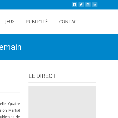
Rechercher
JEUX
PUBLICITÉ
CONTACT
demain
LE DIRECT
elle. Quatre
sion Martial
ublicains de