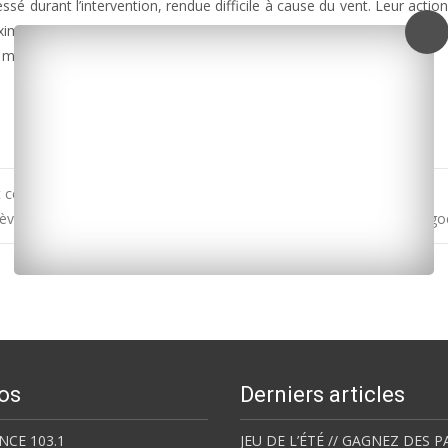
é durant l’intervention, rendue difficile à cause du vent. Leur action
ximité étaient menacés. Ce matin, les propriétaires sinistrés étaient s
 mi-journée.
nt cet après-midi pour une « marée blanche »
ève à la Semaaas : la CGT refuse de participer à une réunion de négo
os
Derniers articles
NCE 103.1
JEU DE L’ÉTÉ // GAGNEZ DES P