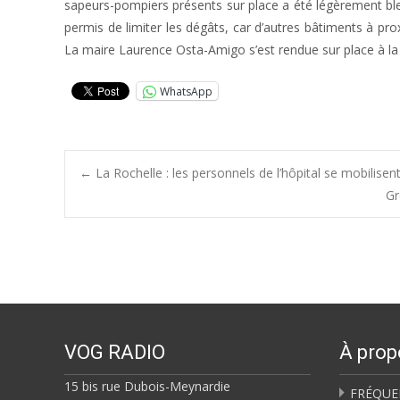
sapeurs-pompiers présents sur place a été légèrement bless
permis de limiter les dégâts, car d’autres bâtiments à pro
La maire Laurence Osta-Amigo s’est rendue sur place à la
WhatsApp
Post
←
La Rochelle : les personnels de l’hôpital se mobilise
Gr
navigation
VOG RADIO
À prop
15 bis rue Dubois-Meynardie
FRÉQUE