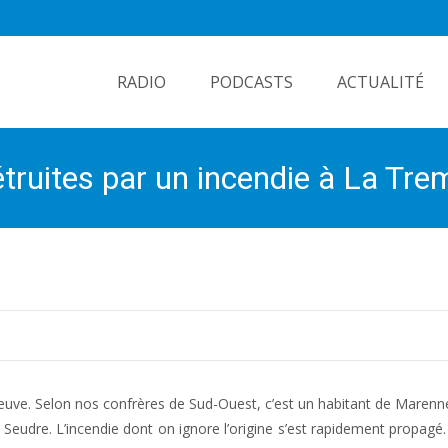
Skip
to
RADIO
PODCASTS
ACTUALITÉ
content
étruites par un incendie à La Tr
 neuve. Selon nos confrères de Sud-Ouest, c’est un habitant de Marenne
a Seudre. L’incendie dont on ignore l’origine s’est rapidement propagé.