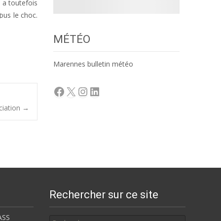
 a toutefois
ous le choc.
MÉTÉO
Marennes bulletin météo
Facebook
X
Instagram
LinkedIn
ciation
→
Rechercher sur ce site
Rechercher
ASS