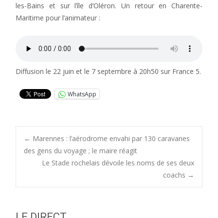
les-Bains et sur l’île d’Oléron. Un retour en Charente-
Maritime pour l’animateur :
Diffusion le 22 juin et le 7 septembre à 20h50 sur France 5.
WhatsApp
Post
←
Marennes : l’aérodrome envahi par 130 caravanes
des gens du voyage ; le maire réagit
Le Stade rochelais dévoile les noms de ses deux
navigation
coachs
→
LE DIRECT