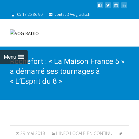
05 17 25 36 90
contact@vogradio.fr
Skip
to
cont
Menu
Rochefort : « La Maison France 5 »
a démarré ses tournages à
« L’Esprit du 8 »
29 mai 2018
L'INFO LOCALE EN CONTINU