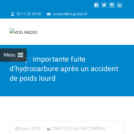
05 17 25 36 90
contact@vogradio.fr
Skip
to
cont
Menu
Siecq : importante fuite
d’hydrocarbure après un accident
de poids lourd
8 juin 2018
L'INFO LOCALE EN CONTINU