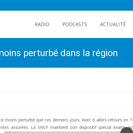
Skip
to
RADIO
PODCASTS
ACTUALITÉ
content
 moins perturbé dans la région
ce moins perturbé que ces derniers jours. Avec 6 allers-retours en 
entes assurées. La SNCF maintient son dispositif spécial exams po