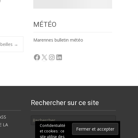
MÉTÉO
Marennes bulletin météo
beilles
→
Facebook
X
Instagram
LinkedIn
Rechercher sur ce site
Rechercher
ASS
E LA
Confidentialité
et cookies : ce
site utilise des