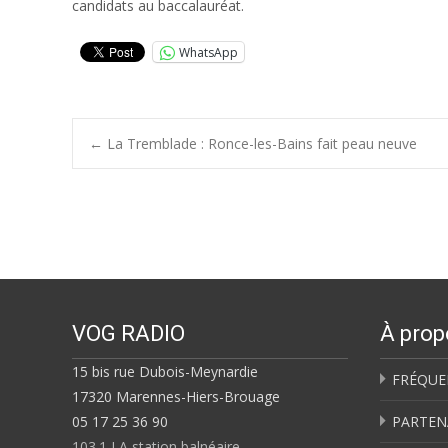
candidats au baccalauréat.
WhatsApp
Post
←
La Tremblade : Ronce-les-Bains fait peau neuve
navigation
VOG RADIO
À prop
15 bis rue Dubois-Meynardie
FRÉQUE
17320 Marennes-Hiers-Brouage
05 17 25 36 90
PARTEN
103.1 LA station balnéaire