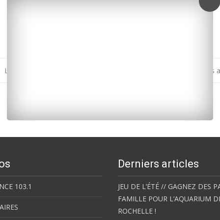
Le Gua : l’orobanche, une menace pour les champs de colza et les a
os
Derniers articles
NCE 103.1
JEU DE L’ÉTÉ // GAGNEZ DES P
FAMILLE POUR L’AQUARIUM D
AIRES
ROCHELLE !