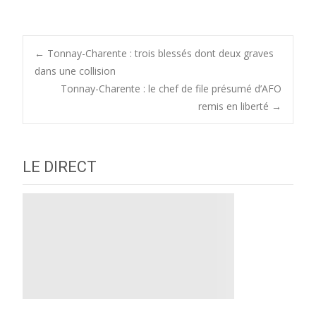
Post
←
Tonnay-Charente : trois blessés dont deux graves
dans une collision
Tonnay-Charente : le chef de file présumé d’AFO
navigation
remis en liberté
→
LE DIRECT