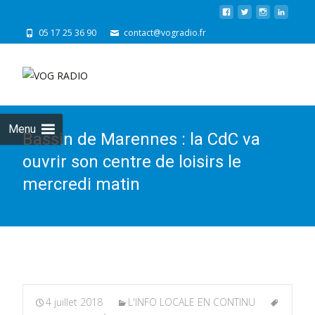
05 17 25 36 90
contact@vogradio.fr
Skip
to
cont
Menu
Bassin de Marennes : la CdC va
ouvrir son centre de loisirs le
mercredi matin
4 juillet 2018
L'INFO LOCALE EN CONTINU