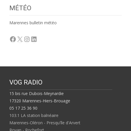
MÉTÉO
Marennes bulletin météo
Facebook
X
Instagram
LinkedIn
VOG RADIO
15 bis rue Dubois-Meynardie
17320 Marennes-Hiers-Brouage
05 17 25 36 90
103.1 LA station balnéaire
Marennes-Oléron - Presqu'île d'Arvert
Royan - Rochefort