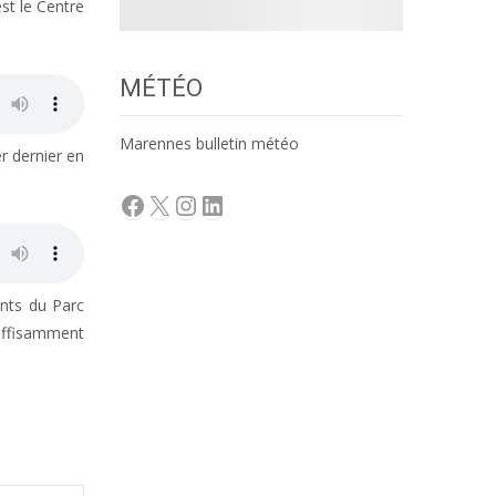
st le Centre
MÉTÉO
Marennes bulletin météo
er dernier en
Facebook
X
Instagram
LinkedIn
ents du Parc
uffisamment