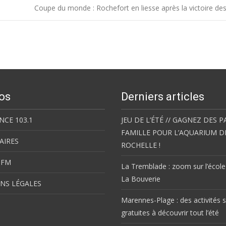
Coupe du monde : Rochefort en liesse après la victoire de
os
Derniers articles
NCE 103.1
JEU DE L’ÉTÉ // GAGNEZ DES P
FAMILLE POUR L’AQUARIUM D
AIRES
ROCHELLE !
 FM
La Tremblade : zoom sur l’école
La Bouverie
NS LÉGALES
Marennes-Plage : des activités s
gratuites à découvrir tout l’été