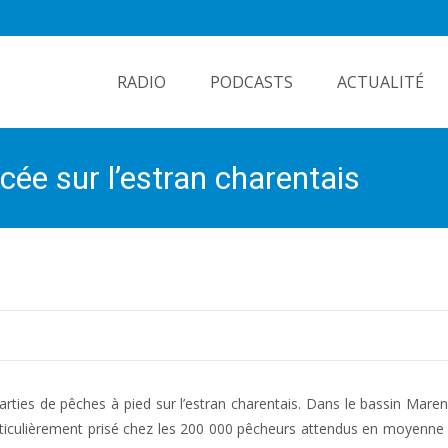
Skip
to
RADIO
PODCASTS
ACTUALITÉ
content
e sur l’estran charentais
rties de pêches à pied sur l’estran charentais. Dans le bassin Mare
ticulièrement prisé chez les 200 000 pêcheurs attendus en moyenne