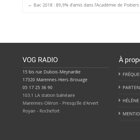
Post
←
Bac 2018 : 89,9% d’amis dans l’Académie de Poitiers
navigation
VOG RADIO
À prop
15 bis rue Dubois-Meynardie
FRÉQUE
17320 Marennes-Hiers-Brouage
05 17 25 36 90
PARTEN
103.1 LA station balnéaire
HÉLÈNE
Marennes-Oléron - Presqu'île d'Arvert
Royan - Rochefort
MENTIO