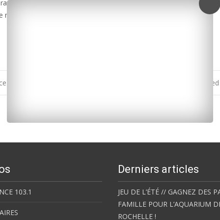
sera accessible de 18h à 21h. Au bout du fil, des étudiants inscrits dan
Le numéro : 05 57 57 50 00.
ouce en novembre
Aytré : le PDG d’Alstom attendu de pie
os
Derniers articles
NCE 103.1
JEU DE L’ÉTÉ // GAGNEZ DES P
FAMILLE POUR L’AQUARIUM D
AIRES
ROCHELLE !