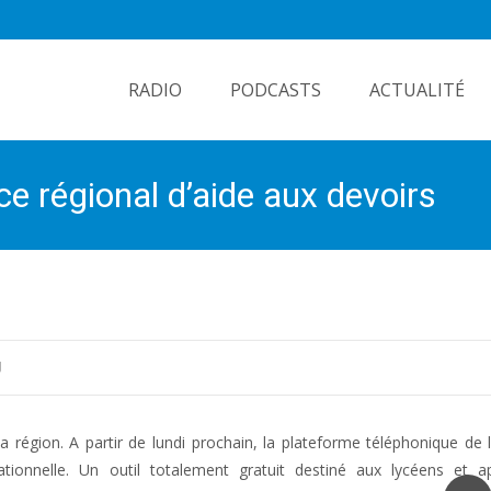
Skip
to
RADIO
PODCASTS
ACTUALITÉ
content
ce régional d’aide aux devoirs
U
la région. A partir de lundi prochain, la plateforme téléphonique de 
ionnelle. Un outil totalement gratuit destiné aux lycéens et ap