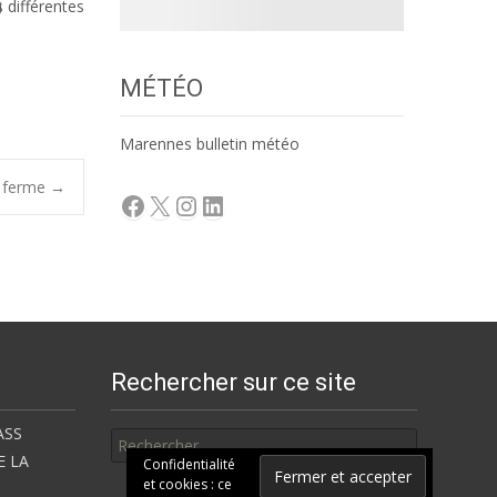
s différentes
MÉTÉO
Marennes bulletin météo
d ferme
→
Facebook
X
Instagram
LinkedIn
Rechercher sur ce site
Rechercher
ASS
E LA
Confidentialité
et cookies : ce