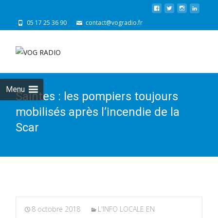
05 17 25 36 90
contact@vogradio.fr
Skip
to
cont
Menu
Saintes : les pompiers toujours
mobilisés après l’incendie de la
Scar
8 octobre 2018
L'INFO LOCALE EN