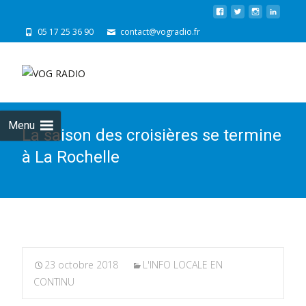
05 17 25 36 90
contact@vogradio.fr
Skip
to
cont
Menu
La saison des croisières se termine
à La Rochelle
23 octobre 2018
L'INFO LOCALE EN
CONTINU