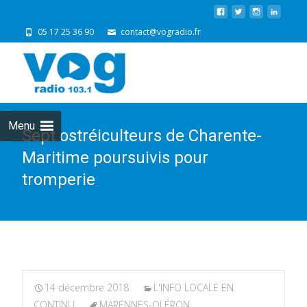
05 17 25 36 90
contact@vogradio.fr
Skip
to
cont
Menu
Sept ostréiculteurs de Charente-
Maritime poursuivis pour
tromperie
14 décembre 2018
L'INFO LOCALE EN
CONTINU
MARENNES-OLÉRON