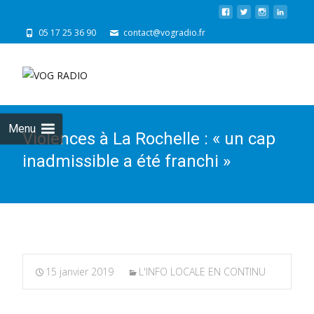
05 17 25 36 90
contact@vogradio.fr
Skip
to
cont
Menu
Violences à La Rochelle : « un cap
inadmissible a été franchi »
15 janvier 2019
L'INFO LOCALE EN CONTINU