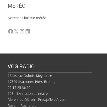
MÉTÉO
Marennes bulletin météo
Facebook
X
Instagram
LinkedIn
VOG RADIO
15 bis rue Dubois-Meynardie
17320 Marennes-Hiers-Brouage
05 17 25 36 90
103.1 LA station balnéaire
Marennes-Oléron - Presqu'île d'Arvert
Royan - Rochefort