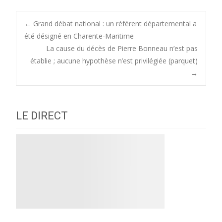
Post
←
Grand débat national : un référent départemental a
été désigné en Charente-Maritime
La cause du décès de Pierre Bonneau n’est pas
navigation
établie ; aucune hypothèse n’est privilégiée (parquet)
→
LE DIRECT