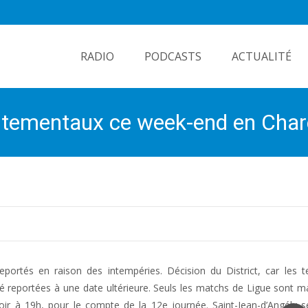
Skip
to
RADIO
PODCASTS
ACTUALITÉ
content
rtementaux ce week-end en Char
portés en raison des intempéries. Décision du District, car les t
é reportées à une date ultérieure. Seuls les matchs de Ligue sont m
ir à 19h, pour le compte de la 12e journée. Saint-Jean-d’Angély s