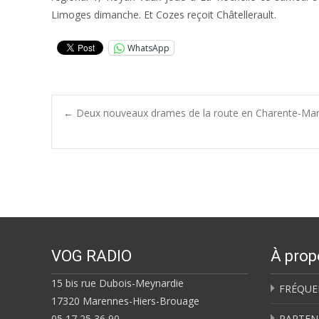
Limoges dimanche. Et Cozes reçoit Châtellerault.
WhatsApp
Post
←
Deux nouveaux drames de la route en Charente-Marit
navigation
VOG RADIO
À prop
15 bis rue Dubois-Meynardie
FRÉQUE
17320 Marennes-Hiers-Brouage
05 17 25 36 90
PARTEN