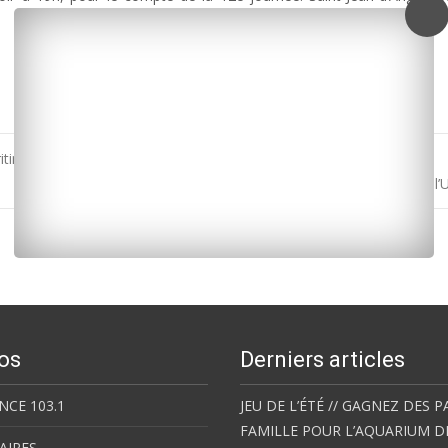
ime, trois morts et deux blessés
La Phare de Cordouan retenu pour être candidat à l
os
Derniers articles
NCE 103.1
JEU DE L’ÉTÉ // GAGNEZ DES P
FAMILLE POUR L’AQUARIUM D
AIRES