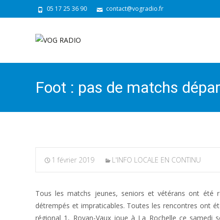
05 17 25 36 90
contact@vogradio.fr
Foot : pas de matchs dépa
1 février 2019
L'INFO LOCALE EN CONTINU
Tous les matchs jeunes, seniors et vétérans ont été re
détrempés et impraticables. Toutes les rencontres ont ét
régional 1, Royan-Vaux joue à La Rochelle ce samedi so