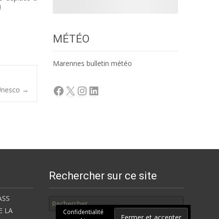
MÉTÉO
Marennes bulletin météo
Facebook
X
Instagram
LinkedIn
’Unesco
→
Rechercher sur ce site
Rechercher
ASS
E LA
Confidentialité