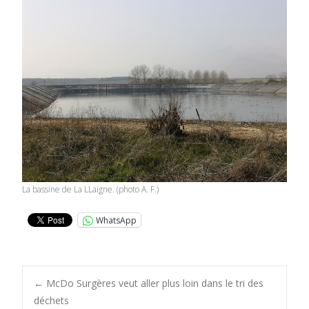
La bassine de La LLaigne. (photo A. F.)
WhatsApp
Post
←
McDo Surgères veut aller plus loin dans le tri des
déchets