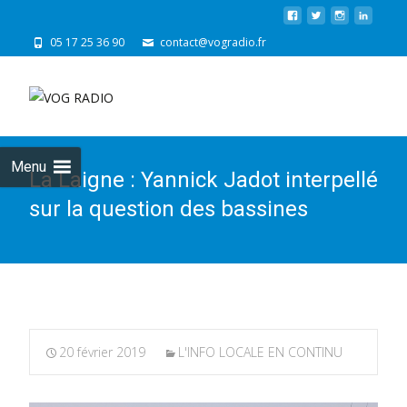
05 17 25 36 90
contact@vogradio.fr
Skip
to
cont
Menu
La Laigne : Yannick Jadot interpellé
sur la question des bassines
20 février 2019
L'INFO LOCALE EN CONTINU