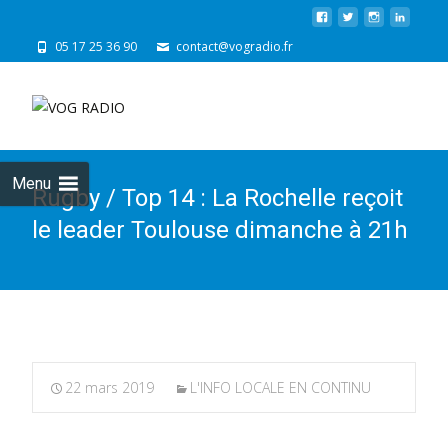
05 17 25 36 90
contact@vogradio.fr
Skip
to
cont
Menu
Rugby / Top 14 : La Rochelle reçoit
le leader Toulouse dimanche à 21h
22 mars 2019
L'INFO LOCALE EN CONTINU