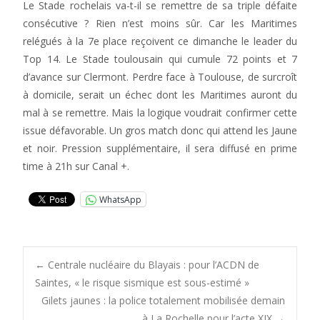
Le Stade rochelais va-t-il se remettre de sa triple défaite
consécutive ? Rien n’est moins sûr. Car les Maritimes
relégués à la 7e place reçoivent ce dimanche le leader du
Top 14. Le Stade toulousain qui cumule 72 points et 7
d’avance sur Clermont. Perdre face à Toulouse, de surcroît
à domicile, serait un échec dont les Maritimes auront du
mal à se remettre. Mais la logique voudrait confirmer cette
issue défavorable. Un gros match donc qui attend les Jaune
et noir. Pression supplémentaire, il sera diffusé en prime
time à 21h sur Canal +.
WhatsApp
Post
←
Centrale nucléaire du Blayais : pour l’ACDN de
Saintes, « le risque sismique est sous-estimé »
Gilets jaunes : la police totalement mobilisée demain
à La Rochelle pour l’acte XIX
→