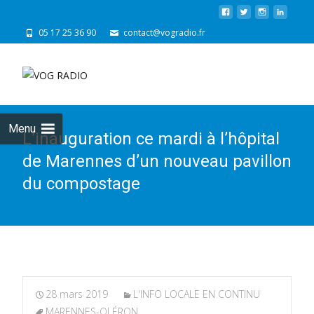
05 17 25 36 90
contact@vogradio.fr
Skip
to
cont
Menu
L’inauguration ce mardi à l’hôpital
de Marennes d’un nouveau pavillon
du compostage
28 mars 2019
L'INFO LOCALE EN CONTINU
MARENNES-OLÉRON