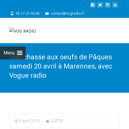
05 17 25 36 90
contact@vogradio.fr
Skip
to
cont
Menu
Une chasse aux oeufs de Pâques
samedi 20 avril à Marennes, avec
Vogue radio
4 avril 2019
SORTIR