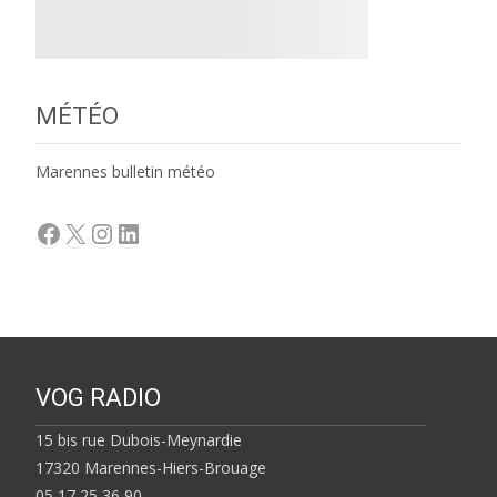
MÉTÉO
Marennes bulletin météo
Facebook
X
Instagram
LinkedIn
VOG RADIO
15 bis rue Dubois-Meynardie
17320 Marennes-Hiers-Brouage
05 17 25 36 90