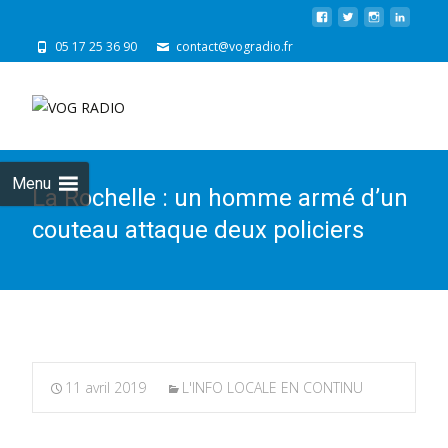
05 17 25 36 90
contact@vogradio.fr
Skip
to
cont
Menu
La Rochelle : un homme armé d’un
couteau attaque deux policiers
11 avril 2019
L'INFO LOCALE EN CONTINU