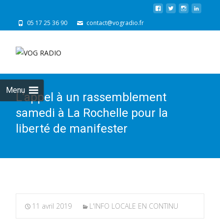
05 17 25 36 90
contact@vogradio.fr
Skip
to
cont
Menu
L’appel à un rassemblement
samedi à La Rochelle pour la
liberté de manifester
11 avril 2019
L'INFO LOCALE EN CONTINU