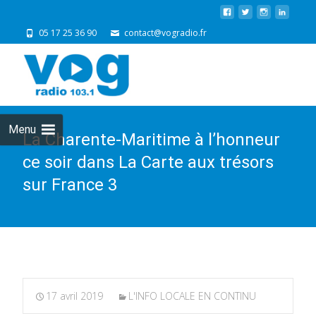
05 17 25 36 90
contact@vogradio.fr
Skip
to
cont
Menu
La Charente-Maritime à l’honneur
ce soir dans La Carte aux trésors
sur France 3
17 avril 2019
L'INFO LOCALE EN CONTINU