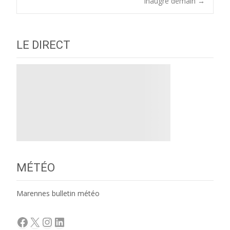
navigation
inaugré demain
→
LE DIRECT
MÉTÉO
Marennes bulletin météo
Facebook
X
Instagram
LinkedIn