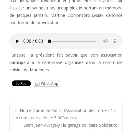
aux demandes d’Honneur et patrie. Pire, elle aurait fait
installer un panneau beaucoup plus important en mémoire
de Jacques Jamain. Martine Dorronsoro-Lysiak dénonce
une forme de provocation :
Furieuse, la président fait savoir que son association
participera à la cérémonie organisée dans la commune
voisine de Marennes.
WhatsApp
Post
←
Notre-Dame de Paris : l’Association des maires 17
accorde une aide de 5 000 euros
Saint-Jean-d’Angély : le garage solidaire Solid’auto