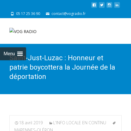
05 17 25 36 90
contact@vogradio.fr
Skip
to
cont
Menu
Saint-Just-Luzac : Honneur et
patrie boycottera la Journée de la
déportation
18 avril 2019
L'INFO LOCALE EN CONTINU
MARENNES-OLÉRON