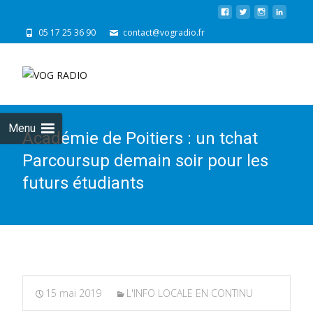
05 17 25 36 90
contact@vogradio.fr
Skip
to
cont
Menu
Académie de Poitiers : un tchat
Parcoursup demain soir pour les
futurs étudiants
15 mai 2019
L'INFO LOCALE EN CONTINU