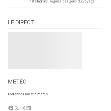
navigation
installations illégales des gens du voyage
→
LE DIRECT
MÉTÉO
Marennes bulletin météo
Facebook
X
Instagram
LinkedIn