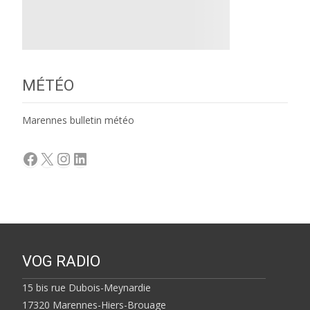
MÉTÉO
Marennes bulletin météo
Facebook
X
Instagram
LinkedIn
VOG RADIO
15 bis rue Dubois-Meynardie
17320 Marennes-Hiers-Brouage