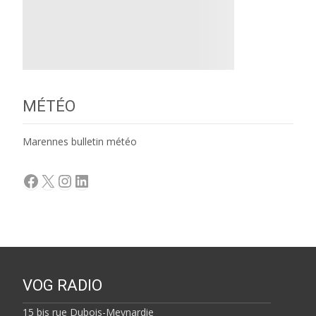
MÉTÉO
Marennes bulletin météo
Facebook
X
Instagram
LinkedIn
VOG RADIO
15 bis rue Dubois-Meynardie