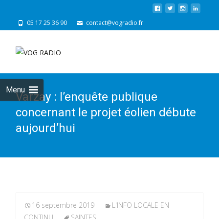
05 17 25 36 90
contact@vogradio.fr
Skip
to
cont
Menu
Varzay : l’enquête publique
concernant le projet éolien débute
aujourd’hui
16 septembre 2019
L'INFO LOCALE EN
CONTINU
SAINTES