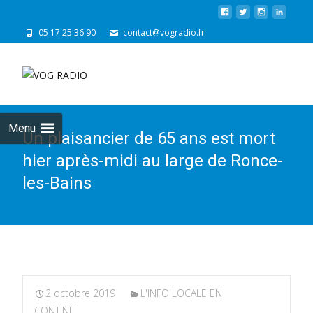
05 17 25 36 90
contact@vogradio.fr
Skip
to
cont
Menu
Un plaisancier de 65 ans est mort
hier après-midi au large de Ronce-
les-Bains
2 octobre 2019
L'INFO LOCALE EN
CONTINU