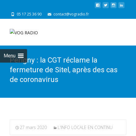
05 17 25 36 90
contact@vogradio.fr
Skip
to
cont
Menu
Périgny : la CGT réclame la
fermeture de Sitel, après des cas
de coronavirus
27 mars 2020
L'INFO LOCALE EN CONTINU