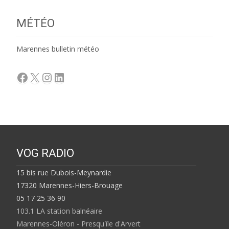
MÉTÉO
Marennes bulletin météo
Facebook
X
Instagram
LinkedIn
VOG RADIO
15 bis rue Dubois-Meynardie
17320 Marennes-Hiers-Brouage
05 17 25 36 90
103.1 LA station balnéaire
Marennes-Oléron - Presqu'île d'Arvert