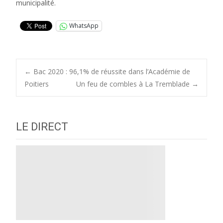
municipalité.
WhatsApp
Post
←
Bac 2020 : 96,1% de réussite dans l’Académie de
Poitiers
Un feu de combles à La Tremblade
→
navigation
LE DIRECT