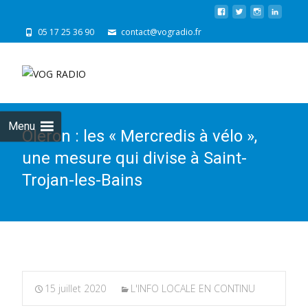
05 17 25 36 90
contact@vogradio.fr
Skip
to
cont
Menu
Oléron : les « Mercredis à vélo »,
une mesure qui divise à Saint-
Trojan-les-Bains
15 juillet 2020
L'INFO LOCALE EN CONTINU