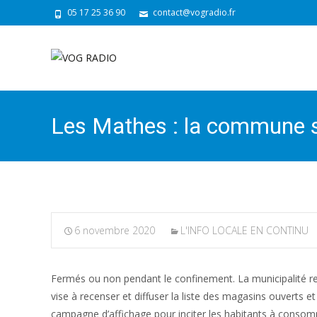
05 17 25 36 90
contact@vogradio.fr
Les Mathes : la commune s
6 novembre 2020
L'INFO LOCALE EN CONTINU
Fermés ou non pendant le confinement. La municipalité ren
vise à recenser et diffuser la liste des magasins ouverts et 
campagne d’affichage pour inciter les habitants à consomm