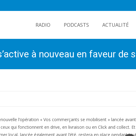
Skip
to
RADIO
PODCASTS
ACTUALITÉ
content
’active à nouveau en faveur de
ouvelle l’opération « Vos commerçants se mobilisent » lancée avant l
ceux qui fonctionnent en drive, en livraison ou en Click and collect. Et 
er local, lancée également avant l’été, restera en place pendant tou