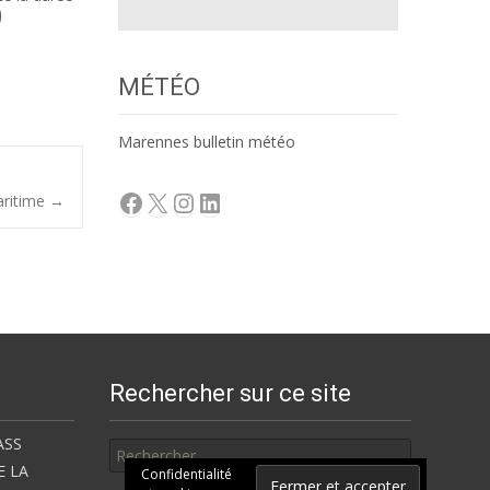
MÉTÉO
Marennes bulletin météo
Facebook
X
Instagram
LinkedIn
aritime
→
Rechercher sur ce site
Rechercher
ASS
E LA
Confidentialité