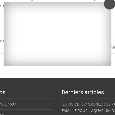
e la maire Marie Bascle.
ire et au confinement
La grande distribution sous étroite surveillance en Charente-M
os
Derniers articles
NCE 103.1
JEU DE L’ÉTÉ // GAGNEZ DES P
FAMILLE POUR L’AQUARIUM D
AIRES