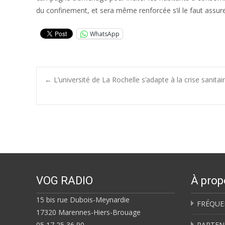
du confinement, et sera même renforcée s’il le faut assur
WhatsApp
Post
←
L’université de La Rochelle s’adapte à la crise sanita
navigation
VOG RADIO
À prop
15 bis rue Dubois-Meynardie
FRÉQUE
17320 Marennes-Hiers-Brouage
05 17 25 36 90
PARTEN