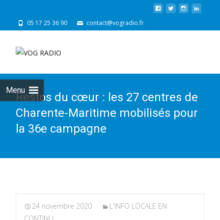
05 17 25 36 90
contact@vogradio.fr
Skip
to
cont
Menu
Restos du cœur : les 27 centres de
Charente-Maritime mobilisés pour
la 36e campagne
24 novembre 2020
L'INFO LOCALE EN
CONTINU