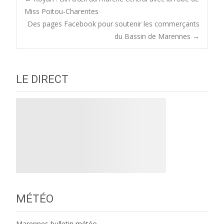
Post
Miss Poitou-Charentes
Des pages Facebook pour soutenir les commerçants
navigation
du Bassin de Marennes
→
LE DIRECT
MÉTÉO
Marennes bulletin météo