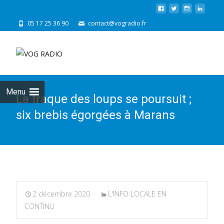
05 17 25 36 90
contact@vogradio.fr
Skip
to
cont
Menu
La traque des loups se poursuit ;
six brebis égorgées à Marans
2 décembre 2020
L'INFO LOCALE EN
CONTINU