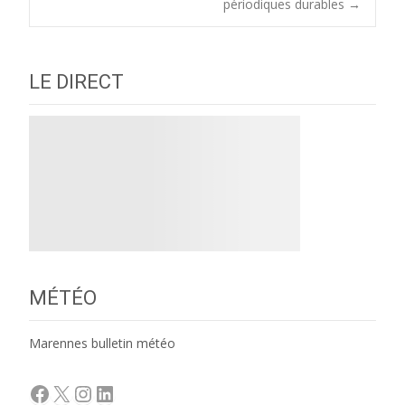
périodiques durables
→
navigation
LE DIRECT
MÉTÉO
Marennes bulletin météo
Facebook
X
Instagram
LinkedIn