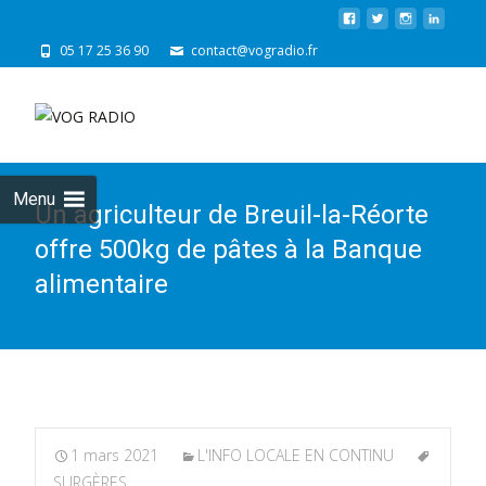
05 17 25 36 90
contact@vogradio.fr
Skip
to
cont
Menu
Un agriculteur de Breuil-la-Réorte
offre 500kg de pâtes à la Banque
alimentaire
1 mars 2021
L'INFO LOCALE EN CONTINU
SURGÈRES