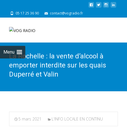
05 17 25 36 90
contact@vogradio.fr
Skip
to
cont
Menu
La Rochelle : la vente d’alcool à
emporter interdite sur les quais
Duperré et Valin
5 mars 2021
L'INFO LOCALE EN CONTINU