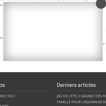
s sanitaires d’accès aux salles de projection.
au guide Michelin
La Ville de Rochefort propose six emplois saisonniers 
os
Derniers articles
NCE 103.1
JEU DE L’ÉTÉ // GAGNEZ DES P
FAMILLE POUR L’AQUARIUM D
AIRES