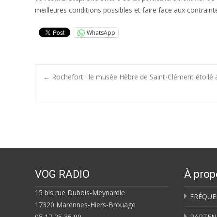
meilleures conditions possibles et faire face aux contrainte
WhatsApp
Post
←
Rochefort : le musée Hèbre de Saint-Clément étoilé 
navigation
VOG RADIO
À prop
15 bis rue Dubois-Meynardie
FRÉQUE
17320 Marennes-Hiers-Brouage
05 17 25 36 90
PARTEN