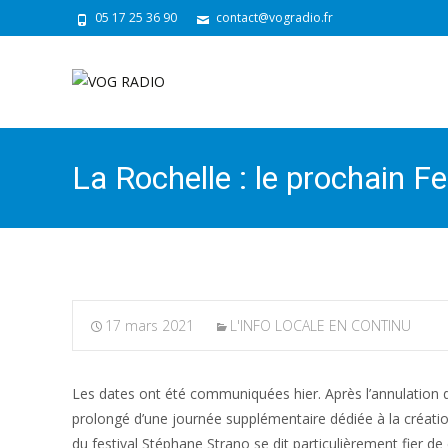
05 17 25 36 90
contact@vogradio.fr
La Rochelle : le prochain Fe
17 mars 2021
L'INFO LOCALE EN CONTINU
Les dates ont été communiquées hier. Après l’annulation 
prolongé d’une journée supplémentaire dédiée à la création
du festival Stéphane Strano se dit particulièrement fier de 