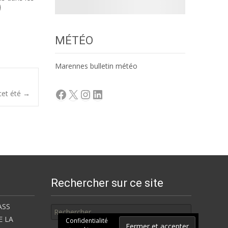
MÉTÉO
Marennes bulletin météo
Facebook
X
Instagram
LinkedIn
cet été
→
Rechercher sur ce site
Rechercher
ASS
E LA
Confidentialité