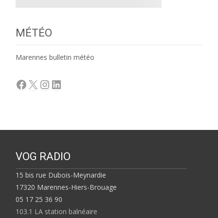
MÉTÉO
Marennes bulletin météo
Facebook
X
Instagram
LinkedIn
VOG RADIO
15 bis rue Dubois-Meynardie
17320 Marennes-Hiers-Brouage
05 17 25 36 90
103.1 LA station balnéaire