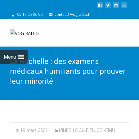
05 17 25 36 90
contact@vogradio.fr
Skip
to
cont
Menu
La Rochelle : des examens
médicaux humiliants pour prouver
leur minorité
19 mars 2021
L'INFO LOCALE EN CONTINU