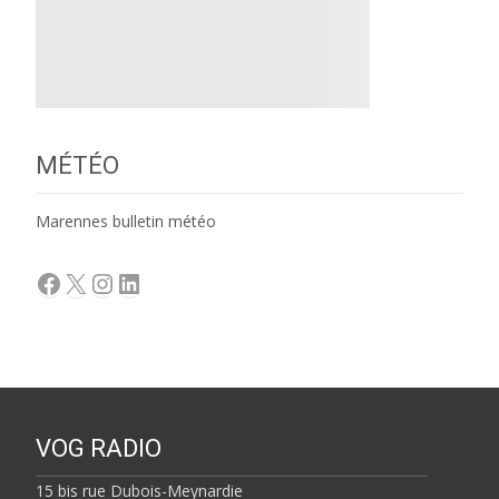
MÉTÉO
Marennes bulletin météo
Facebook
X
Instagram
LinkedIn
VOG RADIO
15 bis rue Dubois-Meynardie