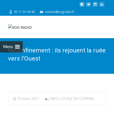
05 17 25 36 90
contact@vogradio.fr
Skip
to
cont
Menu
Reconfinement : ils rejouent la ruée
vers l’Ouest
19 mars 2021
L'INFO LOCALE EN CONTINU