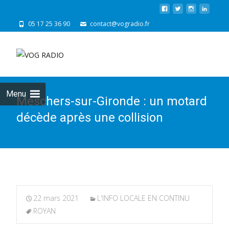
05 17 25 36 90
contact@vogradio.fr
Skip
to
cont
Menu
Meschers-sur-Gironde : un motard
décède après une collision
22 mars 2021
L'INFO LOCALE EN CONTINU
ROYAN