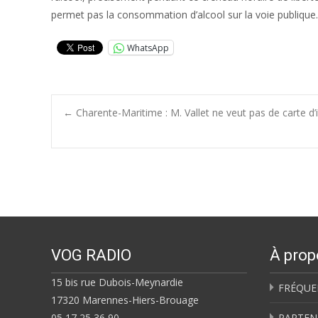
permet pas la consommation d’alcool sur la voie publique.
WhatsApp
Post
←
Charente-Maritime : M. Vallet ne veut pas de carte d’
navigation
VOG RADIO
À prop
15 bis rue Dubois-Meynardie
FRÉQUE
17320 Marennes-Hiers-Brouage
05 17 25 36 90
PARTEN