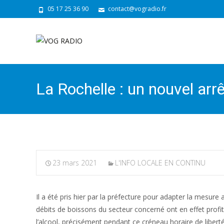
05 17 25 36 90
contact@vogradio.fr
La Rochelle : un nouvel arrê
23 mars 2021
L'INFO LOCALE EN CONTINU
Il a été pris hier par la préfecture pour adapter la mesu
débits de boissons du secteur concerné ont en effet profi
l’alcool, précisément pendant ce créneau horaire de liberté