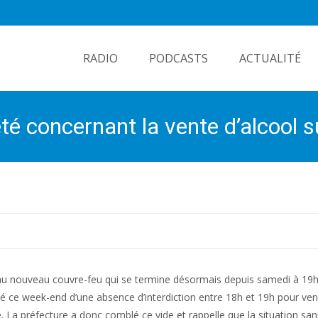
Skip
to
RADIO
PODCASTS
ACTUALITÉ
content
té concernant la vente d’alcool s
re au nouveau couvre-feu qui se termine désormais depuis samedi à 19
té ce week-end d’une absence d’interdiction entre 18h et 19h pour ve
. La préfecture a donc comblé ce vide et rappelle que la situation san