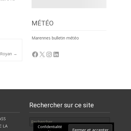
MÉTÉO
Marennes bulletin météo
Facebook
X
Instagram
LinkedIn
à Royan
→
Rechercher sur ce site
Rechercher
ASS
E LA
Confidentialité